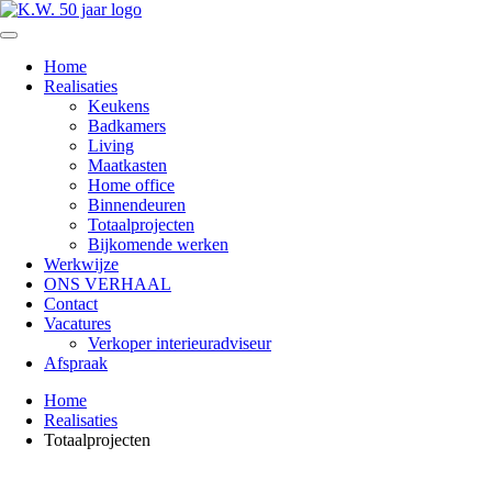
Home
Realisaties
Keukens
Badkamers
Living
Maatkasten
Home office
Binnendeuren
Totaalprojecten
Bijkomende werken
Werkwijze
ONS VERHAAL
Contact
Vacatures
Verkoper interieuradviseur
Afspraak
Home
Realisaties
Totaalprojecten